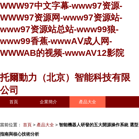
WWW97中文字幕-www97资源-
WWW97资源网-www97资源站-
www97资源站总站-www99狼-
www99香蕉-wwwAⅤ成人网-
WWWAB的视频-wwwAV12影院
托爾動力（北京）智能科技有限
公司
首頁
企業簡介
產品大全
聯系我們
企業信息
訪客留言
當前位置：
首頁
>
產品大全
>
智能機器人研發的五大開源操作系統 選型
指南與核心技術分析