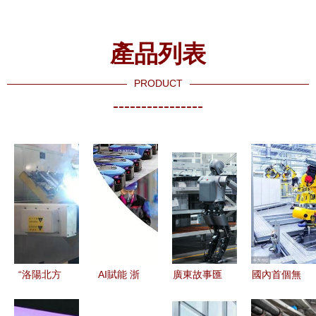
產品列表
PRODUCT
----------------
“洛陽北方
AI賦能 浙
廣東故事匯
國內首個無
易初摩托雷
江制造業借
| Hello, 機
人工廠悄然