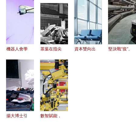
洪文 智能
力人工智能
器人員工
落地，智能
工廠是以技
實現產業突
智能機器人
機器人全面
術創新為基
圍
的研發與未
上陣
礎的新模式
來
的轉變 智
能機器人的
機器人會學
茶葉在指尖
資本雙向出
堅決戰“疫”,
研發"
習 谷歌公
舞蹈 浙大
擊 滴滴戰
保供電 浙
司大力研發
茶道機器
略入股愛
江聯通5G
智能機器人
人，既能泡
馳，機器人
智能電力巡
的前景與挑
茶亦能歌唱
新貴獲1.3
檢機器人助
戰
億美元B輪
力國網電力
融資
共戰疫情
揚大博士引
數智賦能，
領創新突
智能機器人
破，智能物
助力中國制