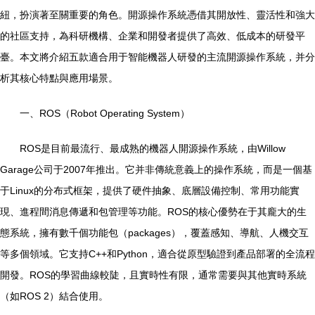
紐，扮演著至關重要的角色。開源操作系統憑借其開放性、靈活性和強大
的社區支持，為科研機構、企業和開發者提供了高效、低成本的研發平
臺。本文將介紹五款適合用于智能機器人研發的主流開源操作系統，并分
析其核心特點與應用場景。
一、ROS（Robot Operating System）
ROS是目前最流行、最成熟的機器人開源操作系統，由Willow
Garage公司于2007年推出。它并非傳統意義上的操作系統，而是一個基
于Linux的分布式框架，提供了硬件抽象、底層設備控制、常用功能實
現、進程間消息傳遞和包管理等功能。ROS的核心優勢在于其龐大的生
態系統，擁有數千個功能包（packages），覆蓋感知、導航、人機交互
等多個領域。它支持C++和Python，適合從原型驗證到產品部署的全流程
開發。ROS的學習曲線較陡，且實時性有限，通常需要與其他實時系統
（如ROS 2）結合使用。