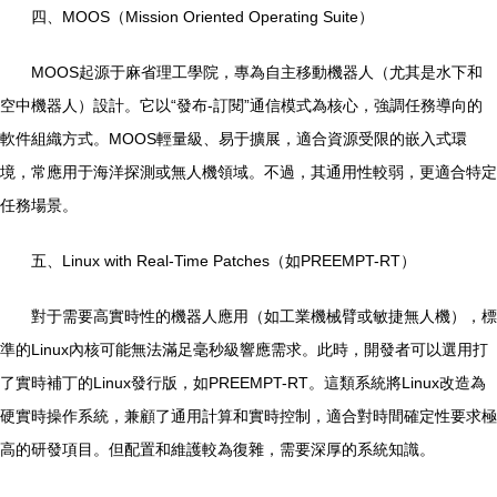
四、MOOS（Mission Oriented Operating Suite）
MOOS起源于麻省理工學院，專為自主移動機器人（尤其是水下和
空中機器人）設計。它以“發布-訂閱”通信模式為核心，強調任務導向的
軟件組織方式。MOOS輕量級、易于擴展，適合資源受限的嵌入式環
境，常應用于海洋探測或無人機領域。不過，其通用性較弱，更適合特定
任務場景。
五、Linux with Real-Time Patches（如PREEMPT-RT）
對于需要高實時性的機器人應用（如工業機械臂或敏捷無人機），標
準的Linux內核可能無法滿足毫秒級響應需求。此時，開發者可以選用打
了實時補丁的Linux發行版，如PREEMPT-RT。這類系統將Linux改造為
硬實時操作系統，兼顧了通用計算和實時控制，適合對時間確定性要求極
高的研發項目。但配置和維護較為復雜，需要深厚的系統知識。