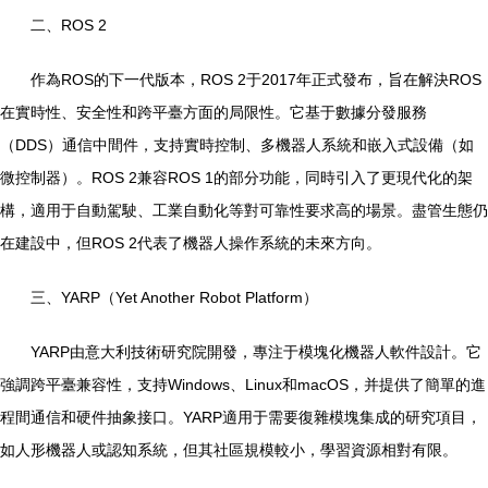
二、ROS 2
作為ROS的下一代版本，ROS 2于2017年正式發布，旨在解決ROS
在實時性、安全性和跨平臺方面的局限性。它基于數據分發服務
（DDS）通信中間件，支持實時控制、多機器人系統和嵌入式設備（如
微控制器）。ROS 2兼容ROS 1的部分功能，同時引入了更現代化的架
構，適用于自動駕駛、工業自動化等對可靠性要求高的場景。盡管生態仍
在建設中，但ROS 2代表了機器人操作系統的未來方向。
三、YARP（Yet Another Robot Platform）
YARP由意大利技術研究院開發，專注于模塊化機器人軟件設計。它
強調跨平臺兼容性，支持Windows、Linux和macOS，并提供了簡單的進
程間通信和硬件抽象接口。YARP適用于需要復雜模塊集成的研究項目，
如人形機器人或認知系統，但其社區規模較小，學習資源相對有限。